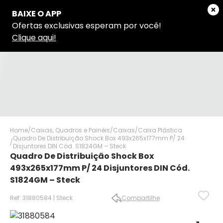
Home
Caixas, Quadros e Painéis
Caixas
Caixa Plástica
Quadro De Distribuição Shock Box 493x265x177mm P/ 24
Disjuntores DIN Cód. S1824GM – Steck
Quadro De Distribuição Shock Box
493x265x177mm P/ 24 Disjuntores DIN Cód.
S1824GM – Steck
Ref: 31880584 | Steck
Compartilhe
✕
✕