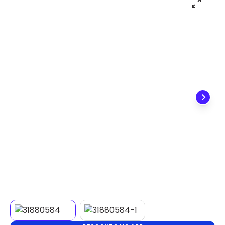
✕
DISPONÍVEL APENAS PARA CPF
Na Eletrotrafo sua compra já vem com o imposto
pago, e você não precisa se preocupar em pagar o
imposto de importação quando seu pedido
chegar, você ainda conta com a devolução grátis
em até 7 dias.