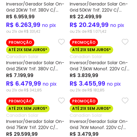
Inversor/Gerador Solar On-
Inversor/Gerador Solar On-
Grid 20KW Trif. 380V C/
Grid 50KW Trif. 220V C/
Proteção+AFCI e
R$ 6.959,99
Proteção+AFCI e
R$ 22.499,99
Monitoramento Wi-Fi CSI-
Monitoramento Wi-Fi CSI-
R$ 6.263,99
R$ 20.249,99
no pix
no pix
20K-T4001A-E – Canadian
50K-T2201A-E – Canadian
ou 21x de R$ 331,42
ou 21x de R$ 1.071,42
PROMOÇÃO
PROMOÇÃO
ATÉ 21X SEM JUROS*
ATÉ 21X SEM JUROS*
Canadian Solar
Canadian Solar
Inversor/Gerador Solar On-
Inversor/Gerador Solar On-
Grid 25KW Trif. 380V C/
Grid 7,5KW Monof. 220V C/
Proteção+AFCI e
R$ 7.199,99
Proteção+AFCI e
R$ 3.839,99
Monitoramento Wi-Fi CSI-
Monitoramento Wi-Fi CSI-
R$ 6.479,99
R$ 3.455,99
no pix
no pix
25K-T4001A-E – Canadian
7.5K-S2203A-E – Canadian
ou 21x de R$ 342,85
ou 21x de R$ 182,85
PROMOÇÃO
PROMOÇÃO
ATÉ 21X SEM JUROS*
ATÉ 21X SEM JUROS*
Canadian Solar
Canadian Solar
Inversor/Gerador Solar On-
Inversor/Gerador Solar On-
Grid 75KW Trif. 220V C/
Grid 7KW Monof. 220V C/
Proteção+AFCI e
R$ 29.599,99
Proteção+AFCI e
R$ 3.479,99