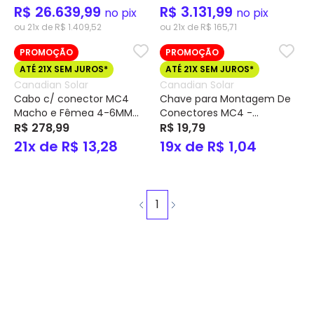
Monitoramento Wi-Fi CSI-
Monitoramento Wi-Fi CSI-
R$ 26.639,99
R$ 3.131,99
no pix
no pix
75K-T2201A-E – Canadian
7K-S2203A-E – Canadian
ou 21x de R$ 1.409,52
ou 21x de R$ 165,71
PROMOÇÃO
PROMOÇÃO
ATÉ 21X SEM JUROS*
ATÉ 21X SEM JUROS*
Canadian Solar
Canadian Solar
Cabo c/ conector MC4
Chave para Montagem De
Macho e Fêmea 4-6MM
Conectores MC4 -
1500VCC c/ 2mts T4PC1P-
R$ 278,99
Canadian
R$ 19,79
T4PC1N – Canadian
21x de R$ 13,28
19x de R$ 1,04
1