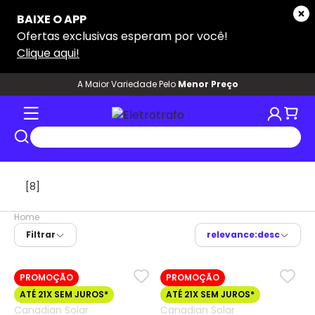
A Maior Variedade Pelo
Menor Preço
[8]
Home
Filtrar
relevance:desc
PROMOÇÃO
PROMOÇÃO
ATÉ 21X SEM JUROS*
ATÉ 21X SEM JUROS*
Canadian Solar
Canadian Solar