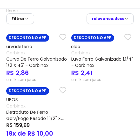
Home
Filtrar
relevance:desc
DESCONTO NO APP
DESCONTO NO APP
Carbinox
Carbinox
Curva De Ferro Galvanizado
Luva Ferro Galvanizado 1.1/4"
1/2 X 45' - Carbinox
- Carbinox
R$ 2,86
R$ 2,41
em 1x sem juros
em 1x sem juros
DESCONTO NO APP
Carbinox
Eletroduto De Ferro
Galv/Fogo Pesado 1.1/2" X
3mts 2,25mm Bsp Nbr 5624
R$ 159,99
C/Luva - Carbinox
19x de R$ 10,00