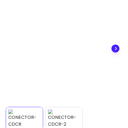
✕
DISPONÍVEL APENAS PARA CPF
Na Eletrotrafo sua compra já vem com o imposto
pago, e você não precisa se preocupar em pagar o
imposto de importação quando seu pedido
chegar, você ainda conta com a devolução grátis
em até 7 dias.