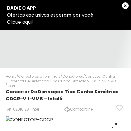
Home
Conectores e Terminais
Conectores
Conector Cunha
Conector De Derivação Tipo Cunha Simétrico CDCR-VII-VMB –
Intelli
Conector De Derivação Tipo Cunha Simétrico
CDCR-VII-VMB – Intelli
Ref: 02010120 | Intelli
Compartilhe
✕
✕