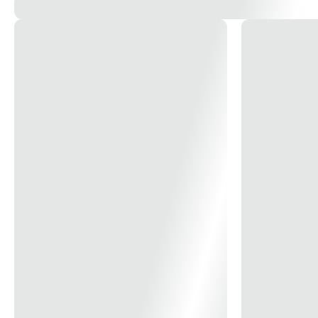
Aplicação: Redes de distribuição de energia elétrica.
Material: Liga de cobre. Fornecido com composto
antióxido INTELTROX.
Acabamento: Estanhado.
Ferramenta de Aplicação: Alicate bomba d’água de 12”.
Observação: CDCR-345* abrange as mesmas bitolas dos
tipos III, IV e V (Otimizado).
Normas de Referência: ABNT NBR-5370 / ANSI C119.4
Características Técnicas
Tipo: VII
Cor Referência: Vermelho-Branco
Seleção por Diâmetro
Principal (mm): Min.:4,66 / Max.: 10,11
Derivação (mm): Min.: 4,66 / Max.: 8,30
Soma dos Condutores (mm): Min.: 14,02 / Max.: 16,78