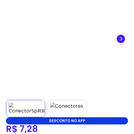
✕
DISPONÍVEL APENAS PARA CPF
Na Eletrotrafo sua compra já vem com o imposto
pago, e você não precisa se preocupar em pagar o
imposto de importação quando seu pedido
chegar, você ainda conta com a devolução grátis
em até 7 dias.
DESCONTO NO APP
R$ 7,28