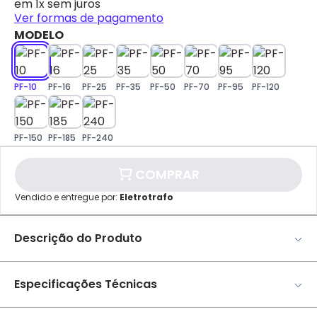
em 1x sem juros
Ver formas de pagamento
MODELO
PF-10
PF-16
PF-25
PF-35
PF-50
PF-70
PF-95
PF-120
✕
pagamento
PF-150
PF-185
PF-240
Parcelamento
Valor da Parcela
COMPRAR
1x
R$ 7,28
Vendido e entregue por:
Eletrotrafo
Cartão de
Crédito
Descrição do Produto
CONECTOR SPLIT-BOLT - INTELLI
Especificações Técnicas
Finalidade: Derivação ou emenda (tração reduzida) para
cabos CS - COPPERSTEEL ou cobre. Indicado para conexão