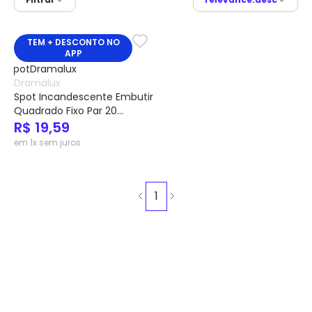
TEM + DESCONTO NO
APP
Dramalux
Spot Incandescente Embutir
Quadrado Fixo Par 20
Ref.15001 - Dramalux
R$ 19,59
em 1x sem juros
1