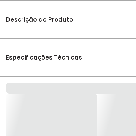
Descrição do Produto
Aplicador Massa Plástica Ref. 2171-01 - Tigre A Tigre desenv
e reformas. Aproveite as nossas excelentes condições de 
Especificações Técnicas
Marca
Tigre
Referencia Fabricante
2171-01