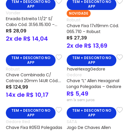
TEM + DESCONTO NO
TEM + DESCONTO NO
APP
APP
Vonder
NOVIDADE
Enxada Estreita 1.1/2” S/
Robust
Cabo Cód. 31.56.115.100 –
Chave Fixa 17x19mm Cód.
Vonder
R$ 28,09
065.710 – Robust
2x de R$ 14,04
R$ 27,39
2x de R$ 13,69
TEM + DESCONTO NO
TEM + DESCONTO NO
APP
APP
Robust
Chave Combinada C/
Gedore
Catraca 20mm 14UR Cód.
Chave ”L” Allen Hexagonal
067.442 – Robust
R$ 124,99
Longa Polegadas – Gedore
R$ 5,49
14x de R$ 10,17
em 1x sem juros
TEM + DESCONTO NO
TEM + DESCONTO NO
APP
APP
Gedore Red
SATA
Chave Fixa R0513 Polegadas
Jogo De Chaves Allen