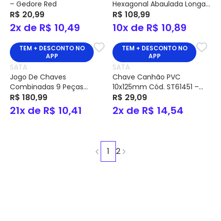
– Gedore Red
Hexagonal Abaulada Longa
R$ 20,99
9 Peças Milímetros Cód.
R$ 108,99
ST09105ASJ – SATA
2x de R$ 10,49
10x de R$ 10,89
TEM + DESCONTO NO
TEM + DESCONTO NO
APP
APP
SATA
SATA
Jogo De Chaves
Chave Canhão PVC
Combinadas 9 Peças
10x125mm Cód. ST61451 –
Milímetros Cód. ST09020G –
R$ 180,99
SATA
R$ 29,09
SATA
21x de R$ 10,41
2x de R$ 14,54
1
2