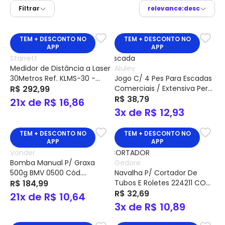
Filtrar
relevance:desc
TEM + DESCONTO NO
TEM + DESCONTO NO
APP
APP
Starrett
Medidor de Distância a Laser
Alulev
30Metros Ref. KLMS-30 -
Jogo C/ 4 Pes Para Escadas
Starrett
R$ 292,99
Comerciais / Extensiva Perfil
60 Rp006 - Alulev
R$ 38,79
21x de R$ 16,86
3x de R$ 12,93
TEM + DESCONTO NO
TEM + DESCONTO NO
APP
APP
Vonder
Bomba Manual P/ Graxa
Gedore
500g BMV 0500 Cód.
Navalha P/ Cortador De
51.20.500.500 – Vonder
R$ 184,99
Tubos E Roletes 224211 COD.
033.998 - Gedore
R$ 32,69
21x de R$ 10,64
3x de R$ 10,89