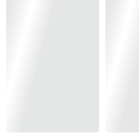
Tensão máxima de entrada: 1.500 V
Corrente máxima por MPPT: 26 A
Corrente máxima de curto-circuito por MPPT: 40 A
Tensão de partida: 550 V
Faixa de tensão de operação do MPPT: 500 V ~ 1.500 V
Tensão nominal de entrada: 1.080 V
Número de entradas: 18
Número de rastreadores MPPT: 9
Dados de Saída
Potência CA nominal ativa: 160.000 W @50°C
Potência CA aparente máxima: 185.000 VA
Tensão de saída nominal: 800 V, 3W + PE
Frequência da rede CA nominal: 50 Hz / 60 Hz
Corrente de saída nominal: 115.5 A