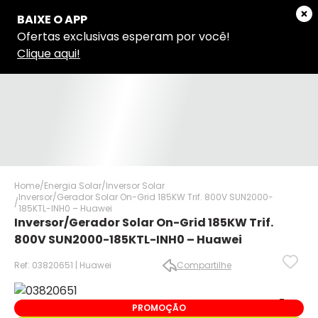
Home
Energia Solar
Inversor Solar
Inversor/Gerador Solar On-Grid 185KW Trif. 800V SUN2000-
185KTL-INH0 – Huawei
Inversor/Gerador Solar On-Grid 185KW Trif.
800V SUN2000-185KTL-INH0 – Huawei
Ref: 03820651 | Huawei
Compartilhe
✕
✕
PROMOÇÃO
✕