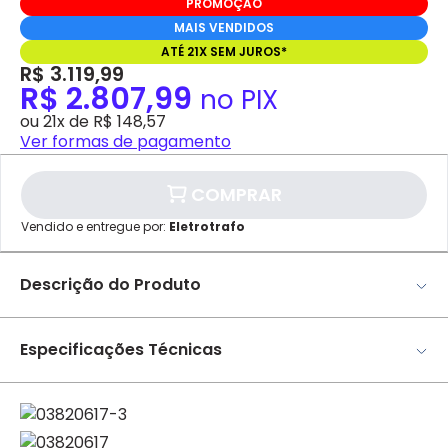
PROMOÇÃO
MAIS VENDIDOS
ATÉ 21X SEM JUROS*
R$ 3.119,99
R$ 2.807,99
no PIX
ou 21x de R$ 148,57
Ver formas de pagamento
COMPRAR
Vendido e entregue por:
Eletrotrafo
✕
Descrição do Produto
pagamento
R$ 2.807,99
no PIX
Inversor/Gerador Solar On-Grid 6KW Monof. 220V C/
Proteção+AFCI e Monitoramento Wi-Fi SG6.0RS-L-V114 –
Especificações Técnicas
Para pagamento via PIX será gerada
uma chave e um QR Code ao finalizar
Sungrow
o processo de compra.
Pix
Inversor string de MPPT duplo para sistemas FV de 600
Marca
Sungrow
Vcc
Peso (Kg)
10.5 kg