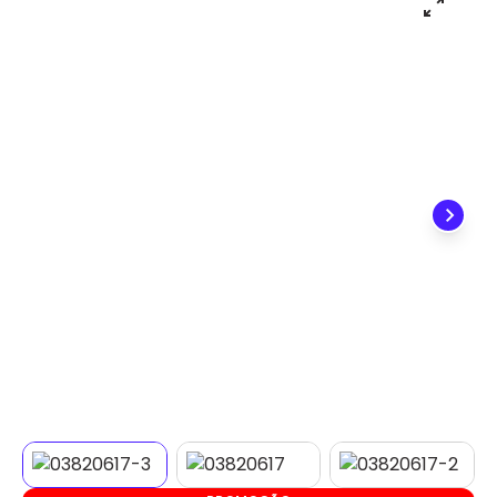
✕
DISPONÍVEL APENAS PARA CPF
Na Eletrotrafo sua compra já vem com o imposto
pago, e você não precisa se preocupar em pagar o
imposto de importação quando seu pedido
chegar, você ainda conta com a devolução grátis
em até 7 dias.