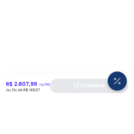
** Consulte o manual do usuário para informações sobre
o intervalo de tensão MPP para potência nominal
*** A máxima potência de entrada em kWp suportada
pelo inversor está relacionada aos limites máximos de
tensão e corrente de curto-circuito por MPPT
*Imagem Meramente Ilustrativa*
R$ 2.807,99
no PIX
COMPRAR
ou 21x de R$ 148,57
Siga a Eletrotrafo nas redes sociais!