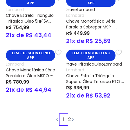
APP
APP
Lombard
Chave Estrela Triangulo
Lombard
Trifasico Oleo 5HP15A
Chave Monofásica Série
Eto2026 – Lombard
R$ 754,99
Paralela Sobrepor MSP –
Lombard
R$ 449,99
21x de R$ 43,44
21x de R$ 25,89
TEM + DESCONTO NO
TEM + DESCONTO NO
APP
APP
Lombard
Chave Monofásica Série
Lombard
Paralela a Óleo MSPO –
Chave Estrela Triângulo
Lombard
R$ 780,99
Super a Óleo Trifásica ETO –
Lombard
R$ 936,99
21x de R$ 44,94
21x de R$ 53,92
1
2