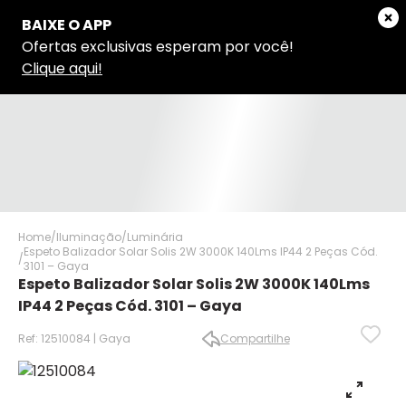
Home
Iluminação
Luminária
Espeto Balizador Solar Solis 2W 3000K 140Lms IP44 2 Peças Cód.
3101 – Gaya
Espeto Balizador Solar Solis 2W 3000K 140Lms
IP44 2 Peças Cód. 3101 – Gaya
Ref: 12510084 | Gaya
Compartilhe
✕
✕