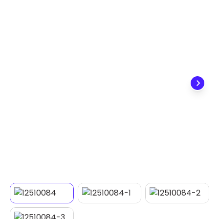
✕
DISPONÍVEL APENAS PARA CPF
Na Eletrotrafo sua compra já vem com o imposto
pago, e você não precisa se preocupar em pagar o
imposto de importação quando seu pedido
chegar, você ainda conta com a devolução grátis
em até 7 dias.