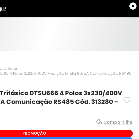
ara Solar
DTSU666 4 Polos 3x230/400V Medição Direta 80/5A Comunicação RS485
 Trifásico DTSU666 4 Polos 3x230/400V
5A Comunicação RS485 Cód. 313280 –
Compartilhe
PROMOÇÃO