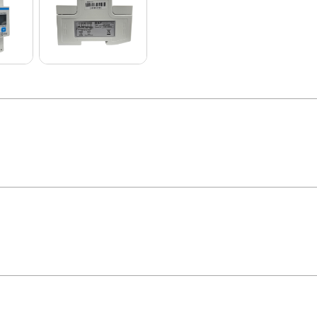
 C/ RS485 Medição Direta Cód.313280 – Chint
dária