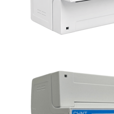
kWh total, kvarh
kW instantâneo, kvar
Irms instantâneos, Vrms, frequência, fator de potência
Comunicações: RS485
Ambiental:
Faixa de temperatura de trabalho: -10° C a +45° C
Faixa de temperatura limitada: -25° C a +75° C
Umidade relativa (média anual): ≤ 75%
Dimensões: 98×65×72mm
*Imagem meramente ilustrativa*