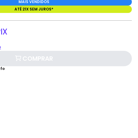
MAIS VENDIDOS
ATÉ 21X SEM JUROS*
IX
o
COMPRAR
afo