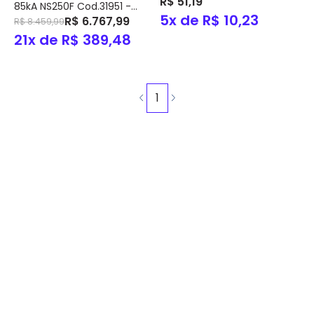
R$ 51,19
85kA NS250F Cod.31951 -
5x de R$ 10,23
Merlin Gerin
R$ 6.767,99
R$ 8.459,99
21x de R$ 389,48
1