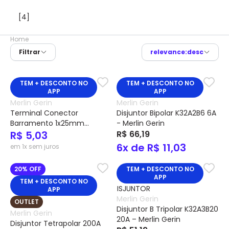
[4]
Home
Filtrar
relevance:desc
TEM + DESCONTO NO
TEM + DESCONTO NO
APP
APP
Merlin Gerin
Merlin Gerin
Terminal Conector
Disjuntor Bipolar K32A2B6 6A
Barramento 1x25mm
- Merlin Gerin
Cód.14885 - Merlin Gerin
R$ 5,03
R$ 66,19
6x de R$ 11,03
em 1x sem juros
20% OFF
TEM + DESCONTO NO
APP
TEM + DESCONTO NO
APP
Merlin Gerin
OUTLET
Disjuntor B Tripolar K32A3B20
Merlin Gerin
20A – Merlin Gerin
Disjuntor Tetrapolar 200A