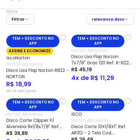
Home
Filtrar
relevance:desc
TEM + DESCONTO NO
TEM + DESCONTO NO
APP
APP
Norton Abrasivos
ASSINE E ECONOMIZE
Disco Lixa Flap Norzon
7x7/8" Grao 120 Ref. R-822
Norton Abrasivos
Cod 66623313816 - Norton
R$ 45,19
Disco Lixa Flap Norzon R822 -
NORTON
4x de R$ 11,29
R$ 18,99
em 1x sem juros
TEM + DESCONTO NO
TEM + DESCONTO NO
APP
APP
Norton Abrasivos
Disco Corte Clipper P/
Norton Abrasivos
Alvenaria 9x1/8x7/8" Ref.
Disco Corte 10X1/8X1" Ref.
MR83 Cod 66252899868 -
R$ 36,89
AR312 - 2 Tela Cod.
Norton
66252842988 - Norton
R$ 26,49