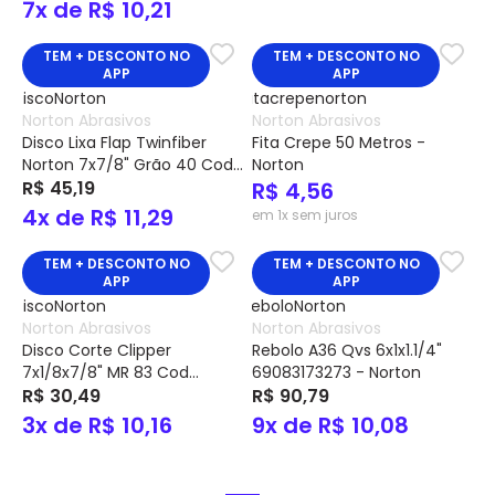
7x de R$ 10,21
TEM + DESCONTO NO
TEM + DESCONTO NO
APP
APP
Norton Abrasivos
Norton Abrasivos
Disco Lixa Flap Twinfiber
Fita Crepe 50 Metros -
Norton 7x7/8" Grão 40 Cod
Norton
66623313803 - Norton
R$ 45,19
R$ 4,56
4x de R$ 11,29
em 1x sem juros
TEM + DESCONTO NO
TEM + DESCONTO NO
APP
APP
Norton Abrasivos
Norton Abrasivos
Disco Corte Clipper
Rebolo A36 Qvs 6x1x1.1/4"
7x1/8x7/8" MR 83 Cod
69083173273 - Norton
66252927067 - Norton
R$ 30,49
R$ 90,79
3x de R$ 10,16
9x de R$ 10,08