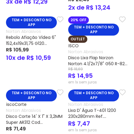
3x de R$ 12,29
2x de R$ 13,24
TEM + DESCONTO NO
20% OFF
APP
TEM + DESCONTO NO
Norton Abrasivos
APP
Rebolo Afiação Vídea 6"
OUTLET
152,4x19x31,75 G120
66243464690 - Norton
R$ 105,99
Norton Abrasivos
10x de R$ 10,59
Disco Lixa Flap Norzon
Norton 4.1/2x7/8" G50 R-822
R$ 18,69
Cod.78072766957 - Norton
R$ 14,95
em 1x sem juros
TEM + DESCONTO NO
TEM + DESCONTO NO
APP
APP
Norton Abrasivos
Norton Abrasivos
Lixa D' Água T-401 1200
Disco Corte 14' X 1" X 3,2MM
230x280mm Ref.
Super AR312 Cod
66254408468 – Norton
R$ 7,47
66252843695 - Norton
R$ 71,49
em 1x sem juros