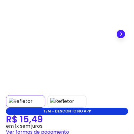
✕
DISPONÍVEL APENAS PARA CPF
Na Eletrotrafo sua compra já vem com o imposto
pago, e você não precisa se preocupar em pagar o
imposto de importação quando seu pedido
chegar, você ainda conta com a devolução grátis
em até 7 dias.
TEM + DESCONTO NO APP
R$ 15,49
em 1x sem juros
Ver formas de pagamento