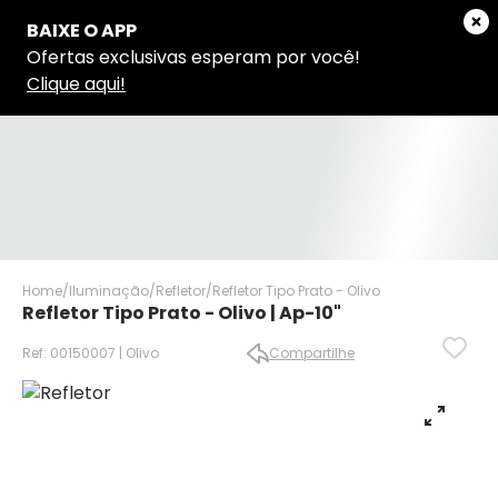
Home
Iluminação
Refletor
Refletor Tipo Prato - Olivo
Refletor Tipo Prato - Olivo | Ap-10"
Ref: 00150007 | Olivo
Compartilhe
✕
✕