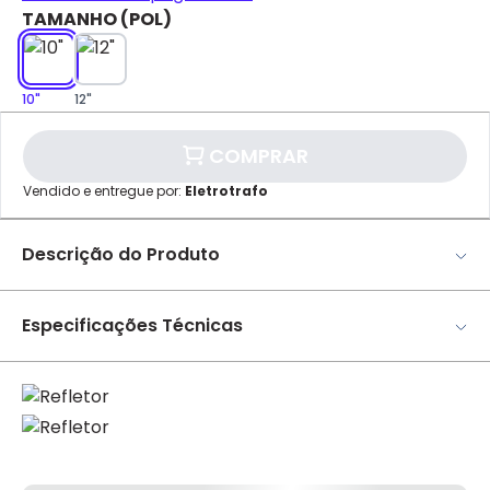
TAMANHO (POL)
10"
12"
COMPRAR
✕
pagamento
Vendido e entregue por:
Eletrotrafo
Parcelamento
Valor da Parcela
1x
R$ 15,49
Descrição do Produto
Cartão de
Refletor Tipo Prato - Olivo *Imagem meramente
Crédito
ilustrativa
Especificações Técnicas
Marca
Olivo