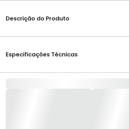
Descrição do Produto
Resistência Master Banho Cód.9205000023 - Zagonel Resist
meramente ilustrativa*
Especificações Técnicas
Marca
Zagonel
Modelo
Master Banho
Tensão (V)
110V, 220V
Potência Watts (W)
5500W, 7500W