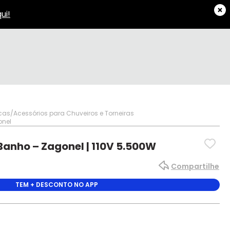
icas
Acessórios para Chuveiros e Torneiras
onel
Banho – Zagonel | 110V 5.500W
Compartilhe
TEM + DESCONTO NO APP