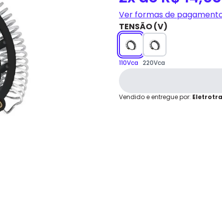
2x
R$ 14,03
grátis em até 7 dias.
Ver formas de pagament
Cartão de
TENSÃO (V)
Crédito
110Vca
220Vca
Vendido e entregue por:
Eletrotr