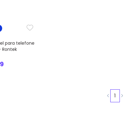
el para telefone
- Rontek
09
1