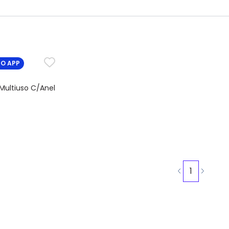
NO APP
Multiuso C/Anel
1