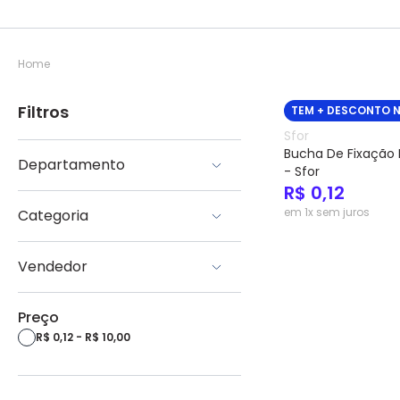
Home
Filtros
TEM + DESCONTO 
Sfor
Bucha De Fixação 
Departamento
- Sfor
R$ 0,12
Fixação e Identificação
em 1x sem juros
Categoria
Diversos
Vendedor
Eletrotrafo
Preço
R$ 0,12 - R$ 10,00