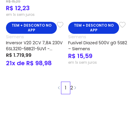
R$ 15,29
0PA02 - Siemens
R$ 12,23
em 1x sem juros
TEM + DESCONTO NO
TEM + DESCONTO NO
APP
APP
Siemens
Siemens
Inversor V20 2CV 7,8A 230V
Fusível Diazed 500V gG 5SB2
6SL3210-5BB21-5UV1 -
– Siemens
Siemens
R$ 1.719,99
R$ 15,59
21x de R$ 98,98
em 1x sem juros
1
2