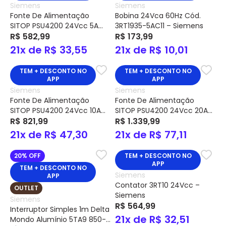
Siemens
Siemens
Fonte De Alimentação
Bobina 24Vca 60Hz Cód.
SITOP PSU4200 24Vcc 5A
3RT1935-5AC11 – Siemens
Cód. 6EP3333-3SB00-0AX0 –
R$ 582,99
R$ 173,99
Siemens
21x de R$ 33,55
21x de R$ 10,01
TEM + DESCONTO NO
TEM + DESCONTO NO
APP
APP
Siemens
Siemens
Fonte De Alimentação
Fonte De Alimentação
SITOP PSU4200 24Vcc 10A
SITOP PSU4200 24Vcc 20A
Cód. 6EP3334-3SB00-0AX0
R$ 821,99
Cód. 6EP3336-3SB00-0AX0 –
R$ 1.339,99
– Siemens
Siemens
21x de R$ 47,30
21x de R$ 77,11
20% OFF
TEM + DESCONTO NO
APP
TEM + DESCONTO NO
Siemens
APP
Contator 3RT10 24Vcc –
OUTLET
Siemens
Siemens
R$ 564,99
Interruptor Simples 1m Delta
21x de R$ 32,51
Mondo Alumínio 5TA9 850-