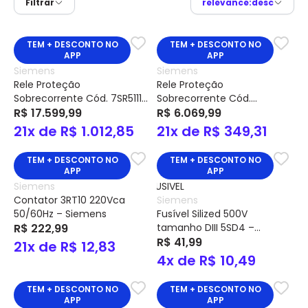
Filtrar
relevance:desc
TEM + DESCONTO NO
TEM + DESCONTO NO
APP
APP
Siemens
Siemens
Rele Proteção
Rele Proteção
Sobrecorrente Cód. 7SR5111-
Sobrecorrente Cód.
1AA11-0AA0 – Siemens
R$ 17.599,99
7SR1002-1KB10-2CA0 –
R$ 6.069,99
Siemens
21x de R$ 1.012,85
21x de R$ 349,31
TEM + DESCONTO NO
TEM + DESCONTO NO
APP
APP
Siemens
Contator 3RT10 220Vca
Siemens
50/60Hz – Siemens
Fusível Silized 500V
R$ 222,99
tamanho DIII 5SD4 –
Siemens
R$ 41,99
21x de R$ 12,83
4x de R$ 10,49
TEM + DESCONTO NO
TEM + DESCONTO NO
APP
APP