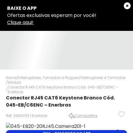
Home
Interruptores, Tomadas e Plugues
Interruptores e Tomadas
Módulo
Conector RJ45 CAT6 Keystone Branco Cód. 045-EB/C6ENC –
Enerbras
Conector RJ45 CAT6 Keystone Branco Cód.
045-EB/C6ENC – Enerbras
Ref: 29300113 | Enerbras
Compartilhe
✕
✕
✕