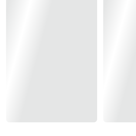
Comprimento: 31mm
Peso: 0,013kg
Grupo: CONECTOR KEYSTONE
Linha: LINHA TELEFONIA
Tipo: IMPORTADO
*Imagem Meramente Ilustrativa