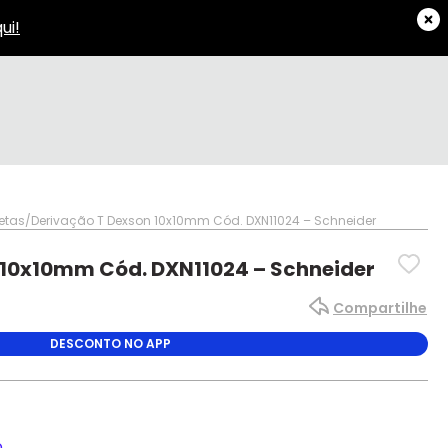
etas
Derivação T Dexson 10x10mm Cód. DXN11024 – Schneider
 10x10mm Cód. DXN11024 – Schneider
Compartilhe
DESCONTO NO APP
o