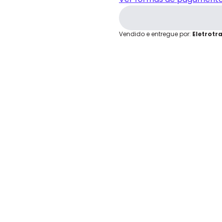
grátis em até 7 dias.
Cartão de
Crédito
Vendido e entregue por:
Eletrotr