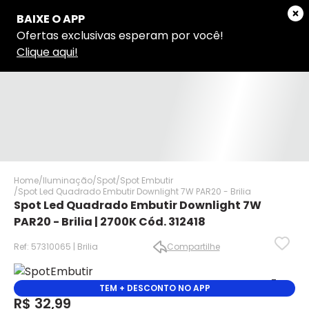
Home
Iluminação
Spot
Spot Embutir
Spot Led Quadrado Embutir Downlight 7W PAR20 - Brilia
Spot Led Quadrado Embutir Downlight 7W
PAR20 - Brilia | 2700K Cód. 312418
Ref: 57310065 | Brilia
Compartilhe
✕
✕
TEM + DESCONTO NO APP
R$ 32,99
✕