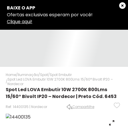
Home
Iluminação
Spot
Spot Embutir
Spot Led LOVA Embutir 10W 2700K 800Lms 15/60° Bivolt IP20 –
Nordecor
Spot Led LOVA Embutir 10W 2700K 800Lms
15/60° Bivolt IP20 – Nordecor | Preto Cód. 6453
Ref: 14400135 | Nordecor
Compartilhe
✕
✕