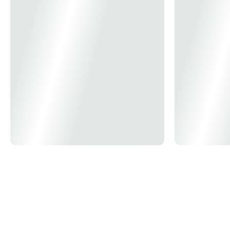
Grau de Proteção: IP20
Vida Útil (L70): 25.000h
Material: Alumínio
*Imagem Meramente Ilustrativa