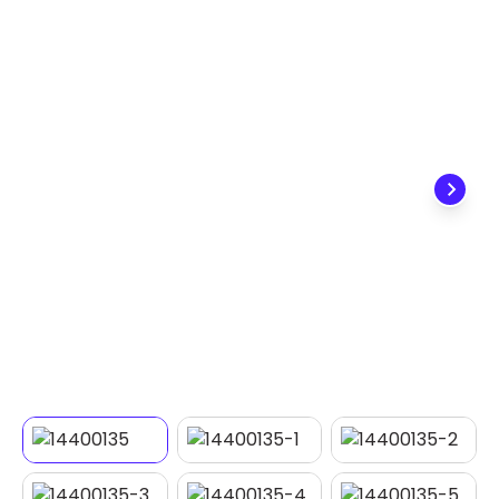
✕
DISPONÍVEL APENAS PARA CPF
Na Eletrotrafo sua compra já vem com o imposto
pago, e você não precisa se preocupar em pagar o
imposto de importação quando seu pedido
chegar, você ainda conta com a devolução grátis
em até 7 dias.