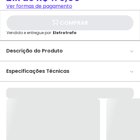
DISPONÍVEL APENAS PARA CPF
Ver formas de pagamento
Na Eletrotrafo sua compra já vem com o imposto
pago, e você não precisa se preocupar em pagar o
COMPRAR
imposto de importação quando seu pedido
chegar, você ainda conta com a devolução grátis
Vendido e entregue por:
Eletrotrafo
em até 7 dias.
✕
pagamento
Descrição do Produto
Parcelamento
Valor da Parcela
1x
R$ 3.119,99
Terrômetro Digital MTR-1530 – Minipa Aplicações Este
2x
R$ 1.559,99
instrumento pode ser usado na medida de terra de
Especificações Técnicas
3x
R$ 1.039,99
casas, edifícios, máquinas e qualquer outro tipo de
4x
R$ 779,99
Cartão de
5x
R$ 623,99
sistema que exijam um aterramento com um certo grau
Crédito
Marca
Minipa
6x
R$ 519,99
de proteção, assim o técnico tem a possibilidade de
7x
R$ 445,71
saber se o sistema está dentro dos padrões exigidos.
Modelo
MTR-1530
8x
R$ 389,99
Segurança Este instrumento está de acordo com as
9x
R$ 346,66
normas EN 61010-1, Categoria IV 400V de Sobretensão, EN
10x
R$ 311,99
Função Relativo
Sim
61326-1, EN 61557-1 e EN 61557-5. Como determinado pela
11x
R$ 283,63
12x
R$ 259,99
a norma de segurança NR-10, utilize sempre
14x
R$ 253,92
equipamentos de proteção individual. Resistência de
15x
R$ 239,01
terra • Faixa: 40Ω, 400Ω, 4000Ω. • Precisão: ± (2.0%+3D). •
16x
R$ 225,98
Resolução: 0.01Ω, 0.1Ω, 1Ω. • Corrente de Curto Circuito: