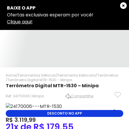
Home
Ferramentas Elétricas
Ferramenta Eletricista
Terrômetros
Terrômetro Digital MTR-1530 – Minipa
Terrômetro Digital MTR-1530 – Minipa
Ref: 24170006 | Minipa
Compartilhe
DESCONTO NO APP
✕
✕
R$ 3.119,99
21x de R$ 179,55
✕