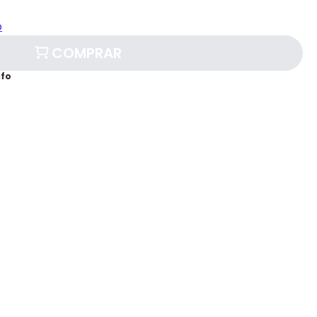
o
COMPRAR
afo