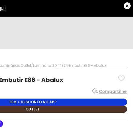
Luminárias Outlet
Luminária 2 X 14/24 Embutir E86 - Abalux
 Embutir E86 - Abalux
Compartilhe
TEM + DESCONTO NO APP
OUTLET
F