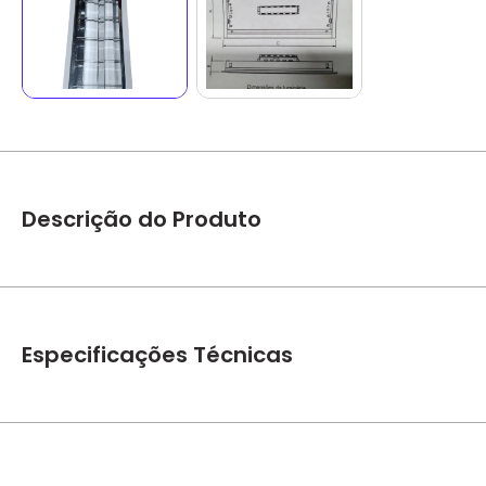
Descrição do Produto
Produto sem uso, mas com marcas de tempo*
Luminária
mm Largura 161 Comprimento 582 * Não acompanha lâmpad
Especificações Técnicas
Marca
Abalux