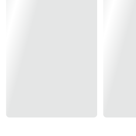
› Cabo com revestimento em plástico;
› Fornecido em embalagem autosserviço;
› Para anéis de segurança externos conforme norma DIN
471;
Respeite as normas profissionais de segurança e o uso
dos EPIs;
Nunca altere as características dimensionais e funcionais
do alicate;
Após o uso, limpe o alicate visando prolongar a vida útil e
manter um bom funcionamento;
*Imagem Meramente Ilustrativa