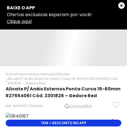
Home
Ferramentas Manuais
Alicate
Alicate P/ Anéis Externos Ponta Curva 19-60mm R27654061 Cód.
3301826 – Gedore Red
Alicate P/ Anéis Externos Ponta Curva 19-60mm
R27654061 Cód. 3301826 – Gedore Red
Ref: 19140187 | Gedore
Compartilhe
✕
✕
✕
TEM + DESCONTO NO APP