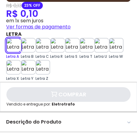
R$ 0,13
23% OFF
DISPONÍVEL APENAS PARA CPF
R$ 0,10
Na Eletrotrafo sua compra já vem com o imposto
em 1x sem juros
pago, e você não precisa se preocupar em pagar o
Ver formas de pagamento
imposto de importação quando seu pedido
LETRA
chegar, você ainda conta com a devolução grátis
em até 7 dias.
Letra A
Letra B
Letra C
Letra R
Letra S
Letra T
Letra U
Letra W
✕
pagamento
Parcelamento
Valor da Parcela
1x
R$ 0,10
Letra X
Letra Y
Letra Z
COMPRAR
Cartão de
Crédito
Vendido e entregue por:
Eletrotrafo
Descrição do Produto
Produto sem uso, mas com marcas de tempo*
Anilha