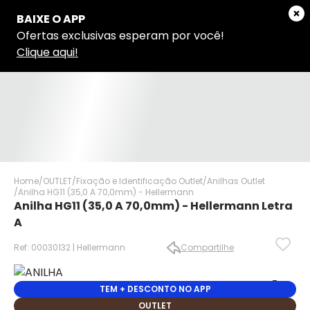
Home
OUTLET
Fixação e Identificação Outlet
Anilhas Outlet
Anilha HG11 (35,0 A 70,0mm) - Hellermann
Anilha HG11 (35,0 A 70,0mm) - Hellermann Letra
A
Ref: 00030132 | Hellermann
Compartilhe
TEM + DESCONTO NO APP
✕
✕
OUTLET
✕