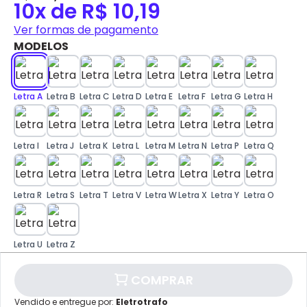
✕
10x de R$ 10,19
DISPONÍVEL APENAS PARA CPF
Ver formas de pagamento
Na Eletrotrafo sua compra já vem com o imposto
MODELOS
pago, e você não precisa se preocupar em pagar o
imposto de importação quando seu pedido
chegar, você ainda conta com a devolução grátis
em até 7 dias.
Letra A
Letra B
Letra C
Letra D
Letra E
Letra F
Letra G
Letra H
✕
pagamento
Letra I
Letra J
Letra K
Letra L
Letra M
Letra N
Letra P
Letra Q
Parcelamento
Valor da Parcela
1x
R$ 101,99
2x
R$ 50,99
3x
R$ 33,99
Letra R
Letra S
Letra T
Letra V
Letra W
Letra X
Letra Y
Letra O
4x
R$ 25,49
Cartão de
5x
R$ 20,39
Crédito
6x
R$ 16,99
7x
R$ 14,57
8x
R$ 12,74
Letra U
Letra Z
9x
R$ 11,33
10x
R$ 10,19
COMPRAR
Vendido e entregue por:
Eletrotrafo