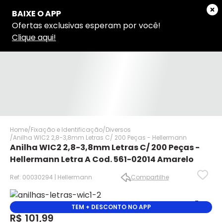
Home
Fixação e Identificação
Diversos
Anilha WIC2 2,8-3,8mm Letras C/ 200 Peças - Hellermann
Anilha WIC2 2,8-3,8mm Letras C/ 200 Peças -
Hellermann Letra A Cod. 561-02014 Amarelo
Ref: 00030294 | Hellermann
Compartilhe
TEM + DESCONTO NO APP
✕
✕
R$ 101,99