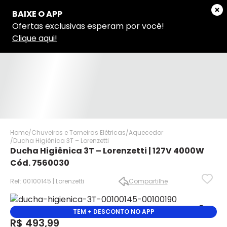
Home
Chuveiros e Torneiras Elétricas
Aquecedor
Ducha Higiênica 3T – Lorenzetti
Ducha Higiênica 3T – Lorenzetti | 127V 4000W
Cód. 7560030
Ref: 00100145 | Lorenzetti
Compartilhe
✕
✕
TEM + DESCONTO NO APP
R$ 493,99
✕