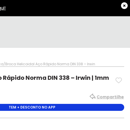
ca
Broca Helicoidal Aço Rápido Norma DIN 338 – Irwin
o Rápido Norma DIN 338 – Irwin | 1mm
Compartilhe
TEM + DESCONTO NO APP