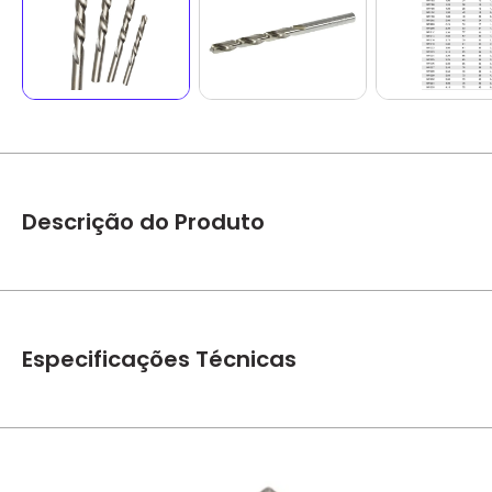
Descrição do Produto
Broca Helicoidal Aço Rápido Norma DIN 338 – Irwin
Brocas para metais em aço rápido, NORMA DIN 338, corte à di
Especificações Técnicas
1.Material: O aço rápido das brocas IRWIN passam através de
elementos da liga quanto do desempenho de cada broca.
2. Tratamento térmico: contamos com a tecnologia exclusiva 
Marca
Irwin
3. Geometria: As brocas IRWIN são retificadas com equipame
furor precisos a cada operação