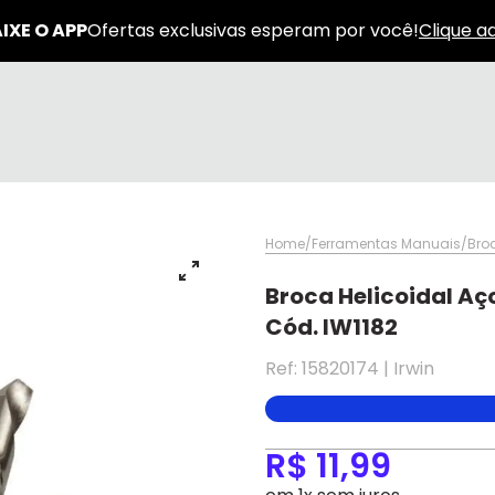
Home
Ferramentas Manuais
Bro
Broca Helicoidal Aç
Cód. IW1182
Ref: 15820174 | Irwin
✕
✕
R$ 11,99
✕