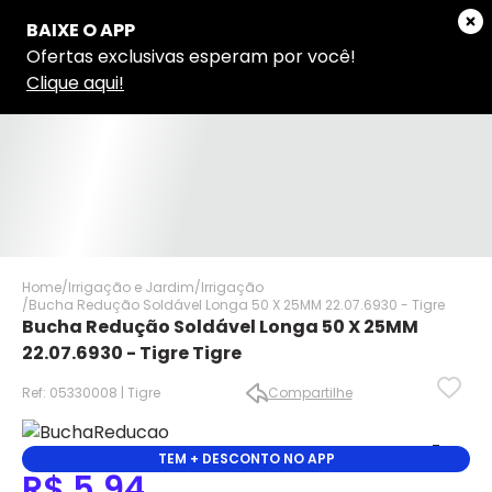
Home
Irrigação e Jardim
Irrigação
Bucha Redução Soldável Longa 50 X 25MM 22.07.6930 - Tigre
Bucha Redução Soldável Longa 50 X 25MM
22.07.6930 - Tigre Tigre
Ref: 05330008 | Tigre
Compartilhe
✕
✕
TEM + DESCONTO NO APP
✕
R$ 5,94