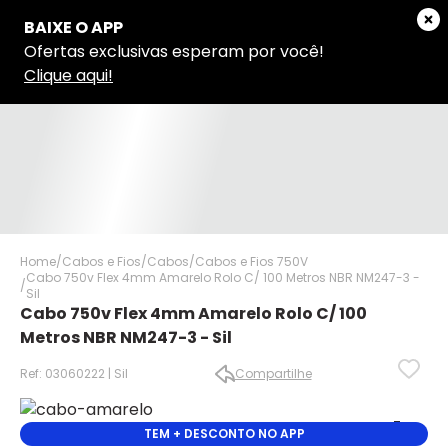
Home
Cabos e Fios
Cabos
Cabos e Fios 750V
Cabo 750v Flex 4mm Amarelo Rolo C/ 100 Metros NBR NM247-3 -
Sil
Cabo 750v Flex 4mm Amarelo Rolo C/ 100
Metros NBR NM247-3 - Sil
Ref: 03060222 | Sil
Compartilhe
✕
✕
✕
TEM + DESCONTO NO APP