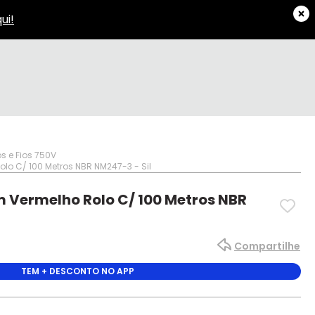
s e Fios 750V
o C/ 100 Metros NBR NM247-3 - Sil
 Vermelho Rolo C/ 100 Metros NBR
Compartilhe
TEM + DESCONTO NO APP