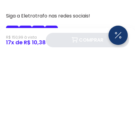
Siga a Eletrotrafo nas redes sociais!
R$ 150,99 à vista
COMPRAR
17x de R$ 10,38
BAIXE O APP ELETROTRAFO
Institucional
Quem somos
Política de Privacidade
Atendimento
Política de Cookie
Fale Conosco