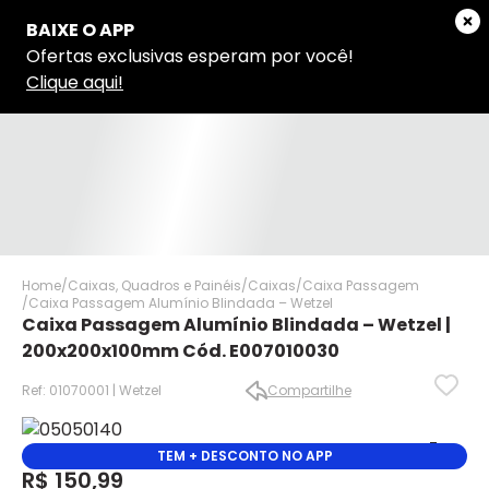
Home
Caixas, Quadros e Painéis
Caixas
Caixa Passagem
Caixa Passagem Alumínio Blindada – Wetzel
Caixa Passagem Alumínio Blindada – Wetzel |
200x200x100mm Cód. E007010030
Ref: 01070001 | Wetzel
Compartilhe
✕
✕
TEM + DESCONTO NO APP
R$ 150,99
✕