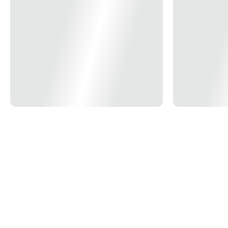
42L - 5/64” Cód. 012.251
42L - 7/16” Cód. 012.260
42L - 7/32” Cód. 012.256
42L - 9/16” Cód. 012.262
42L - 9/64” Cód. 012.263
*Imagem Meramente Ilustrativa