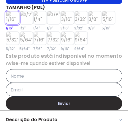
TEM + DESCONTO NO APP
TAMANHO (POL)
1/16"
1/2"
1/4"
1/8"
3/16"
3/32"
3/8"
5/16"
5/32"
5/64"
7/16"
7/32"
9/16"
9/64"
Este produto está indisponivel no momento
Avise-me quando estiver disponivel
Enviar
Descrição do Produto