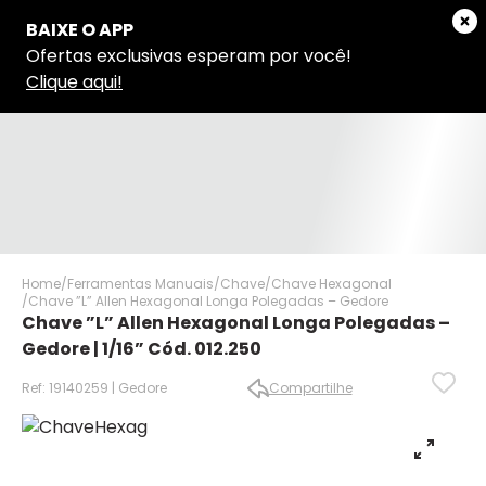
Home
Ferramentas Manuais
Chave
Chave Hexagonal
Chave ”L” Allen Hexagonal Longa Polegadas – Gedore
Chave ”L” Allen Hexagonal Longa Polegadas –
Gedore | 1/16” Cód. 012.250
Ref: 19140259 | Gedore
Compartilhe
✕
✕