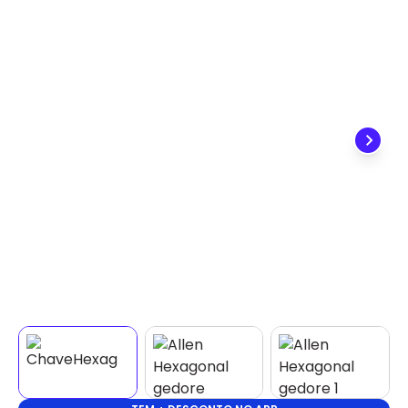
✕
DISPONÍVEL APENAS PARA CPF
Na Eletrotrafo sua compra já vem com o imposto
pago, e você não precisa se preocupar em pagar o
imposto de importação quando seu pedido
chegar, você ainda conta com a devolução grátis
em até 7 dias.