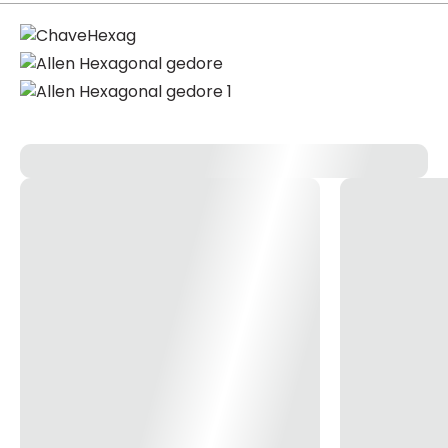
Chave ”L” Allen Hexagonal Longa Polegadas – Gedore
Aço Gedore-Vanadium. Acabamento escurecido. Chave
com perfil de encaixe para parafusos com sextavado
interno. Perfil do corpo em L possibilita o efeito de
alavanca durante o aperto ou desaperto de parafusos.
Comprimento longo, para utilização em locais de difícil
acesso.
42L - 1/16” Cód. 012.250
42L - 1/8” Cód. 012.253
42L - ½” Cód. 012.261
42L - ¼” Cód. 012.257
42L - 3/16” Cód. 012.255
42L - 3/32” Cód. 012.252
42L - 3/8” Cód. 012.259
42L - 5/16” Cód. 012.258
42L - 5/32” Cód. 012.254