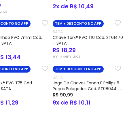
9
2x de R$ 10,49
uros
SCONTO NO APP
TEM + DESCONTO NO APP
SATA
nhão PVC 7mm Cód.
Chave Torx® PVC T10 Cód. ST61470
– SATA
– SATA
R$ 18,29
R$ 13,44
em 1x sem juros
SCONTO NO APP
TEM + DESCONTO NO APP
SATA
x® PVC T25 Cód.
Jogo De Chaves Fenda E Philips 6
 SATA
Peças Polegadas Cód. ST08044L –
SATA
R$ 90,99
$ 11,29
9x de R$ 10,11