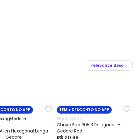
relevance:desc
SCONTO NO APP
TEM + DESCONTO NO APP
Gedore Red
Chave Fixa R0513 Polegadas –
 Allen Hexagonal Longa
Gedore Red
 – Gedore
R$ 20,99