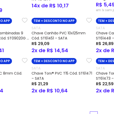
R$ 5,4
14x de R$ 10,17
9
em 1x sem j
NO APP
TEM + DESCONTO NO APP
TEM + DE
SATA
SATA
Combinadas 9
Chave Canhão PVC 10x125mm
Chave Ca
Cód. ST09020G –
Cód. ST61451 – SATA
ST61448 
R$ 29,09
R$ 26,89
41
2x de R$ 14,54
2x de 
NO APP
TEM + DESCONTO NO APP
TEM + DE
SATA
SATA
VC 8mm Cód.
Chave Torx® PVC T15 Cód. ST61471
Chave Tor
– SATA
ST61473 –
R$ 21,29
R$ 22,59
44
2x de R$ 10,64
2x de R