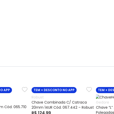
NO APP
TEM + DESCONTO NO APP
TEM + DE
Robust
Chave Combinada C/ Catraca
Gedore
m Cód. 065.710
20mm 14UR Cód. 067.442 – Robust
Chave ”L”
R$ 124,99
Polegadas