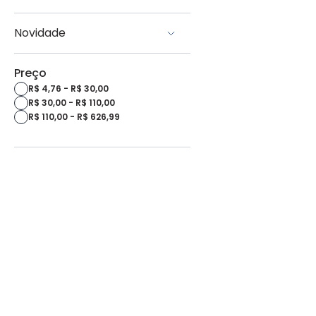
Lixa
Gedore
Chave Encanador
Marreta
Gedore
Chave Inglesa
Machado
Novidade
Gedore Red
Facas
SATA
Facão
Yes
Robust
Preço
Enxada
Vonder
Canivete
R$ 4,76 - R$ 30,00
Nove54
Torno
R$ 30,00 - R$ 110,00
Belzer
R$ 110,00 - R$ 626,99
Starfer
Proesi