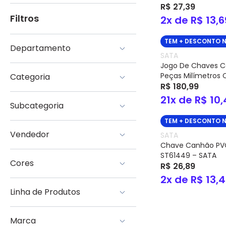
R$ 27,39
Filtros
2x de R$ 13,6
TEM + DESCONTO 
Departamento
SATA
Jogo De Chaves 
Ferramentas Manuais
Peças Milímetros 
Categoria
SATA
R$ 180,99
Chave
21x de R$ 10,
Subcategoria
Acessório Ferramentas Manuais
Alicate
TEM + DESCONTO 
Chave Soquete
Diversos
Vendedor
SATA
Chave Combinada
Caixa para Ferramentas
Chave Canhão P
Chave Estrela
Construção
Eletrotrafo
ST61449 – SATA
Chave Torx
Broca
Cores
R$ 26,89
Chave Hexagonal
Lima
Chave Fixa
Tesoura
2x de R$ 13,
Azul
Chave Fenda
Martelo
Linha de Produtos
Vermelho
Chave Phillips
Bits
Chave Canhão
Trena
Robust
Chave Mecânico
Escada
Marca
Gedore RED
Chave Biela