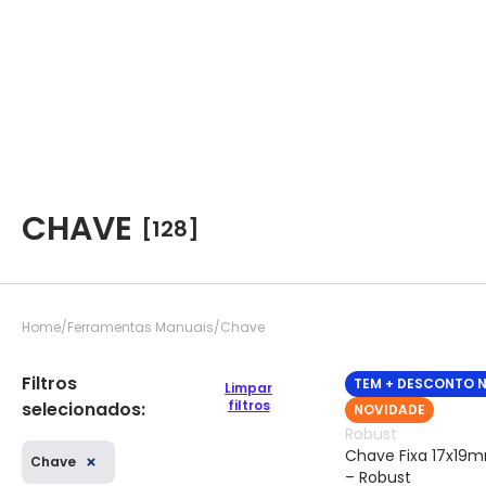
CHAVE
[128]
Home
Ferramentas Manuais
Chave
Filtros
TEM + DESCONTO 
Limpar
filtros
selecionados:
NOVIDADE
Robust
Chave Fixa 17x19m
Chave
– Robust