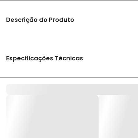
Descrição do Produto
Cola Araldite Massa Epóxi 100gr 2hr – Tekbond Araldite mas
alto poder de adesão garante um resultado perfeito para fixar
metal, madeira, vidro, cerâmica, cimento, granito, mármore e
Especificações Técnicas
Marca
Tekbond