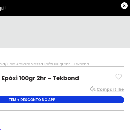
ola
Cola Araldite Massa Epóxi 100gr 2hr – Tekbond
 Epóxi 100gr 2hr – Tekbond
Compartilhe
TEM + DESCONTO NO APP
o