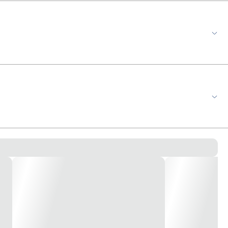
cações em casa, no artesanato e também na indústria. Seu
qualidade e durabilidade. Prática, pode ser aplicada em
ones, nylon e teflon. *imagem meramente ilustrativa*