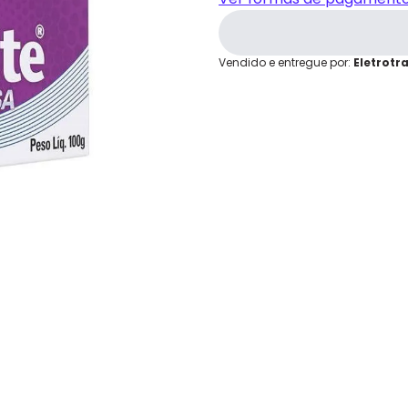
grátis em até 7 dias.
Cartão de
Crédito
Vendido e entregue por:
Eletrotr