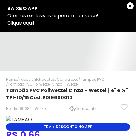
Home
Tubos e Eletrodutos
Conduletes
Tampas PVC
Tampão PVC Poliwetzel Cinza – Wetzel
Tampão PVC Poliwetzel Cinza – Wetzel | ½" e ¾"
TPI-10/15 Cód. E019600010
Ref: 15090084 | Wetzel
Compartilhe
✕
✕
TEM + DESCONTO NO APP
✕
R$ 0,66