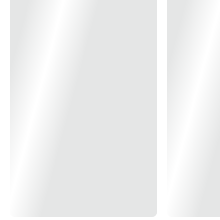
químicos, conexão através de encaixes sem roscas.
Exclusivo para uso interno. Aplicações: Instalações
elétricas industriais, comerciais, residenciais, hospitais,
escolas, aeroportos, rodoviárias, e outros Código:
E013060021 / E013060031 / E013060041 Bitola: ½" / ¾" / 1"
Referência: LRCSR-10 / LRCSR-15 / LRCSR-20 Linha:
Conduletzel Tipo: LR Cor: Cinza Tampa: Sem *Imagem
Meramente Ilustrativa