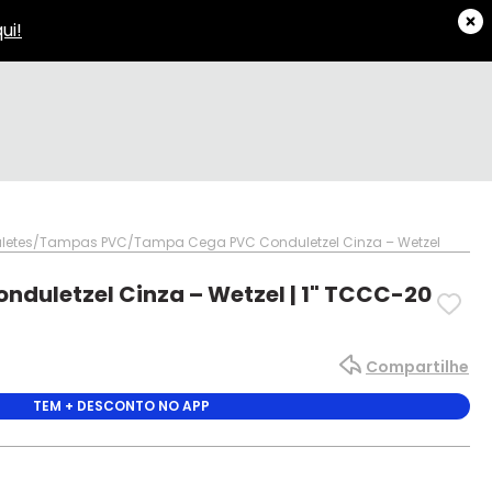
letes
Tampas PVC
Tampa Cega PVC Conduletzel Cinza – Wetzel
duletzel Cinza – Wetzel | 1" TCCC-20
Compartilhe
TEM + DESCONTO NO APP