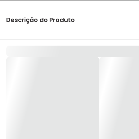
Descrição do Produto
Tampa Cega PVC Conduletzel Cinza – Wetzel
Código: E014000012 / E014000032
Bitola: ½" e ¾" / 1"
Referência: TCCC-10/15 / TCCC-20
Linha: Conduletzel
*Imagem Meramente Ilustrativa