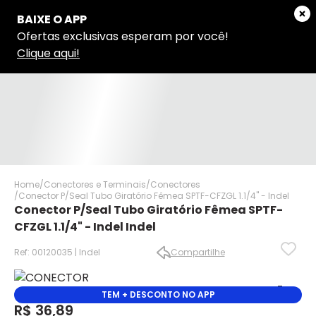
Home
Conectores e Terminais
Conectores
Conector P/Seal Tubo Giratório Fêmea SPTF-CFZGL 1.1/4" - Indel
Conector P/Seal Tubo Giratório Fêmea SPTF-
CFZGL 1.1/4" - Indel Indel
Ref: 00120035 | Indel
Compartilhe
✕
✕
TEM + DESCONTO NO APP
✕
R$ 36,89