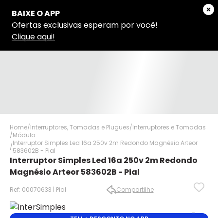
Home
Interruptores, Tomadas e Plugues
Interruptores e Tomadas
Módulo
Interruptor Simples Led 16a 250v 2m Redondo Magnésio Arteor
583602B - Pial
Interruptor Simples Led 16a 250v 2m Redondo
Magnésio Arteor 583602B - Pial
Ref: 00070633 | Pial
Compartilhe
✕
✕
✕