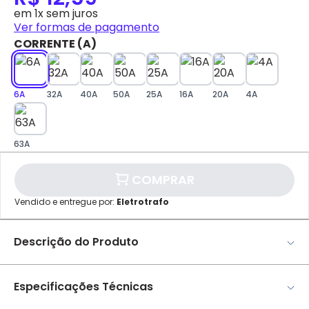
em 1x sem juros
DISPONÍVEL APENAS PARA CPF
Ver formas de pagamento
Na Eletrotrafo sua compra já vem com o imposto
CORRENTE (A)
pago, e você não precisa se preocupar em pagar o
imposto de importação quando seu pedido
chegar, você ainda conta com a devolução grátis
em até 7 dias.
6A
32A
40A
50A
25A
16A
20A
4A
✕
pagamento
63A
Parcelamento
Valor da Parcela
1x
R$ 12,59
COMPRAR
Cartão de
Vendido e entregue por:
Eletrotrafo
Crédito
Descrição do Produto
Disjuntor Monopolar Curva C NXB-63 6kA – Chint
Especificações Técnicas
Proteção contra sobrecarga, proteção contra curto-
circuito e isolamento. É amplamente utilizado na