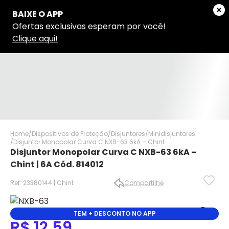
Home
Dispositivos de Proteção
Disjuntores
Minidisjuntores
Disjuntor Monopolar Curva C NXB-63 6kA – Chint
Disjuntor Monopolar Curva C NXB-63 6kA –
Chint | 6A Cód. 814012
Ref: 23380144 | Chint
Compartilhe
✕
✕
TEM + DESCONTO NO APP
R$ 12,59
✕