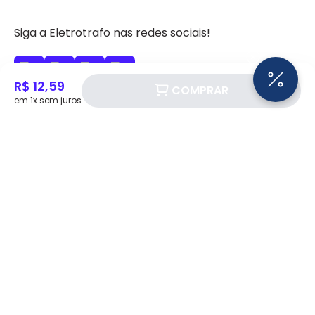
Siga a Eletrotrafo nas redes sociais!
R$ 12,59
COMPRAR
em 1x sem juros
BAIXE O APP ELETROTRAFO
Institucional
Quem somos
Política de Privacidade
Atendimento
Política de Cookie
Fale Conosco