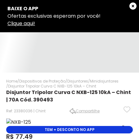
Home
Dispositivos de Proteção
Disjuntores
Minidisjuntores
Disjuntor Tripolar Curva C NXB-125 10kA – Chint
Disjuntor Tripolar Curva C NXB-125 10kA – Chint
| 70A Cód. 390493
Ref: 23380036 | Chint
Compartilhe
✕
✕
TEM + DESCONTO NO APP
R$ 77,49
✕