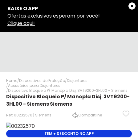
Home
Dispositivos de Proteção
Disjuntores
Acessórios para Disjuntores
Dispositivo Bloqueio P/ Manopla Disj. 3VT9200-3HL00 - Siemens
Dispositivo Bloqueio P/ Manopla Disj. 3VT9200-
3HL00 - Siemens Siemens
Ref: 00232570 | Siemens
Compartilhe
✕
✕
✕
TEM + DESCONTO NO APP