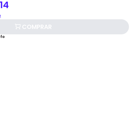
14
o
COMPRAR
afo