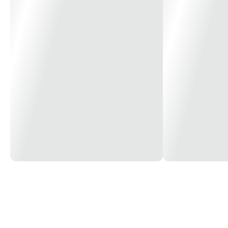
tensão de operação / em CA / em 50/60 Hz / valor nominal 
Corrente de Ajuste (A)
440-630A
tensão de operação / em CC / valor nominal 500 V
tensão operacional / em CA / valor nominal 690 V
perda de potência [W] / máximo 193 W
perda de potência [W] / para valor nominal da corrente / 
estado operacional / por pólo
64,3 W
vida útil mecânica (ciclos operacionais) / típico 15.000
resistência elétrica (ciclos de operação) / em AC-1 / em 38
característica do produto / para condutores neutros / atualiz
/ à prova de curto-circuito e sobrecarga
Não
versão de monitoramento de falta à terra Sem
função do produto