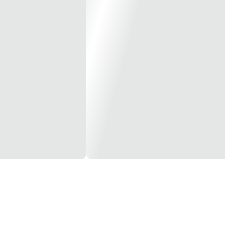
500 V
em CA / em quente
0/415 V 4 000
ável/retrofitável