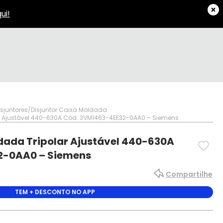
isjuntores
Disjuntor Caixa Moldada
ar Ajustável 440-630A Cód. 3VM1463-4EE32-0AA0 – Siemens
dada Tripolar Ajustável 440-630A
2-0AA0 – Siemens
Compartilhe
TEM + DESCONTO NO APP