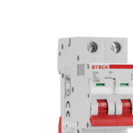
Polos
Bipolar
Corrente (A)
6A, 16A, 20A, 50A