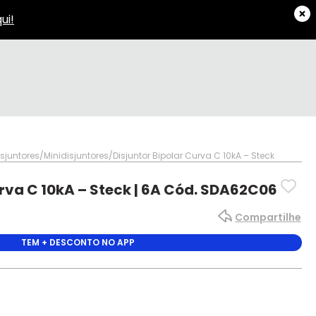
isjuntores
Minidisjuntores
Disjuntor Bipolar Curva C 10kA – Steck
urva C 10kA – Steck | 6A Cód. SDA62C06
Compartilhe
TEM + DESCONTO NO APP