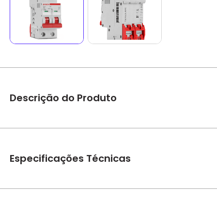
Descrição do Produto
Disjuntor Bipolar Curva C 10kA – Steck
*Imagem meramente ilustrativas
Especificações Técnicas
Marca
Steck