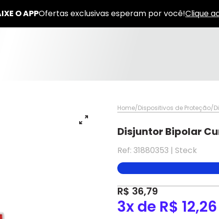
Home
Dispositivos de Proteção
D
Disjuntor Bipolar C
Ref: 31880353 | Steck
✕
✕
R$ 36,79
3x de R$ 12,26
✕
DISPONÍVEL APENAS PARA CPF
pagamento
Na Eletrotrafo sua compra já vem com o imposto pago, e você