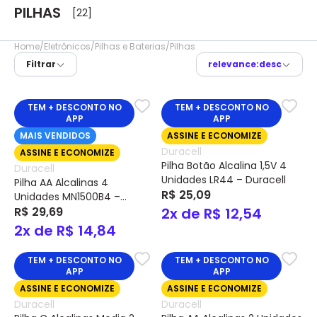
PILHAS
[22]
Home
Eletrônicos
Pilhas e Baterias
Pilhas
Filtrar
relevance:desc
TEM + DESCONTO NO
TEM + DESCONTO NO
APP
APP
MAIS VENDIDOS
ASSINE E ECONOMIZE
Duracell
ASSINE E ECONOMIZE
Pilha Botão Alcalina 1,5V 4
Duracell
Unidades LR44 – Duracell
Pilha AA Alcalinas 4
R$ 25,09
Unidades MN1500B4 –
Duracell
R$ 29,69
2x de R$ 12,54
2x de R$ 14,84
TEM + DESCONTO NO
TEM + DESCONTO NO
APP
APP
ASSINE E ECONOMIZE
ASSINE E ECONOMIZE
Duracell
Duracell