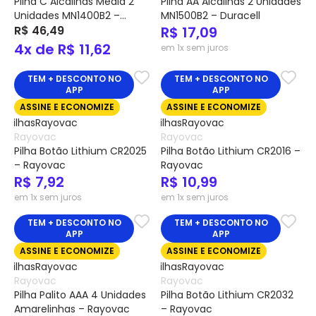
Pilha C Alcalinas Media 2
Pilha AA Alcalinas 2 Unidades
Unidades MN1400B2 –
MN1500B2 – Duracell
Duracell
R$ 46,49
R$ 17,09
4x de R$ 11,62
em 1x sem juros
TEM + DESCONTO NO
TEM + DESCONTO NO
APP
APP
ASSINE E ECONOMIZE
ASSINE E ECONOMIZE
Rayovac
Rayovac
Pilha Botão Lithium CR2025
Pilha Botão Lithium CR2016 –
– Rayovac
Rayovac
R$ 7,92
R$ 10,99
em 1x sem juros
em 1x sem juros
TEM + DESCONTO NO
TEM + DESCONTO NO
APP
APP
ASSINE E ECONOMIZE
ASSINE E ECONOMIZE
Rayovac
Rayovac
Pilha Palito AAA 4 Unidades
Pilha Botão Lithium CR2032
Amarelinhas – Rayovac
– Rayovac