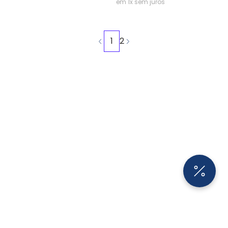
em 1x sem juros
1
2