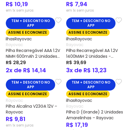
R$ 10,19
R$ 7,94
em 1x sem juros
em 1x sem juros
TEM + DESCONTO NO
TEM + DESCONTO NO
APP
APP
ASSINE E ECONOMIZE
ASSINE E ECONOMIZE
Rayovac
Rayovac
Pilha Recarregável AAA 1.2V
Pilha Recarregável AA 1.2V
NiMH 600mAh 2 Unidades
1400MAH 2 Unidades -
Cód. 55902 – Rayovac
R$ 28,29
Rayovac
R$ 39,69
2x de R$ 14,14
3x de R$ 13,23
TEM + DESCONTO NO
TEM + DESCONTO NO
APP
APP
ASSINE E ECONOMIZE
ASSINE E ECONOMIZE
Rayovac
Pilha Alcalina V23GA 12V –
Rayovac
Rayovac
Pilha D (Grande) 2 Unidades
R$ 9,81
Amarelinhas – Rayovac
R$ 17,19
em 1x sem juros