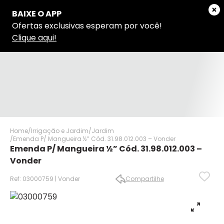
Home
Irrigação e Jardim
Jardim
Emenda P/ Mangueira ½” Cód. 31.98.012.003 – Vonder
Emenda P/ Mangueira ½” Cód. 31.98.012.003 –
Vonder
Ref: 03000759 | Vonder
Compartilhe
✕
✕