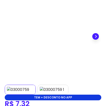
✕
DISPONÍVEL APENAS PARA CPF
Na Eletrotrafo sua compra já vem com o imposto
pago, e você não precisa se preocupar em pagar o
imposto de importação quando seu pedido
chegar, você ainda conta com a devolução grátis
em até 7 dias.
TEM + DESCONTO NO APP
R$ 7,32