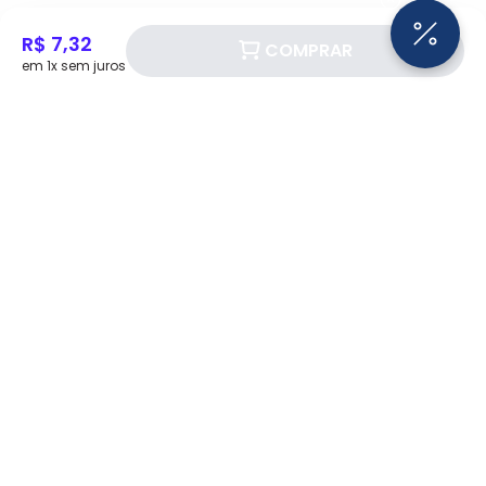
R$ 7,32
COMPRAR
em 1x sem juros
Siga a Eletrotrafo nas redes sociais!
BAIXE O APP ELETROTRAFO
Institucional